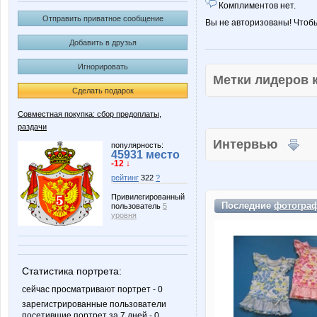
Комплиментов нет.
Отправить приватное сообщение
Вы не авторизованы! Чтоб
Добавить в друзья
Игнорировать
Метки лидеров
Сделать подарок
Совместная покупка: сбор предоплаты,
раздачи
Интервью
популярность:
45931 место
-12 ↓
рейтинг
322
?
Привилегированный
Последние
фотогра
пользователь
5
уровня
Статистика портрета:
сейчас просматривают портрет - 0
зарегистрированные пользователи
посетившие портрет за 7 дней - 0