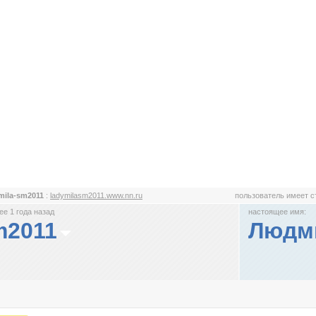
.mila-sm2011
:
ladymilasm2011.www.nn.ru
пользователь имеет 
е 1 года назад
настоящее имя:
m2011
Людм