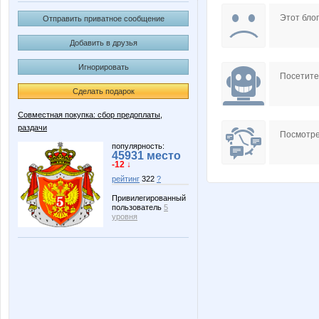
Pugovk@
Quee
Этот блог
Отправить приватное сообщение
Добавить в друзья
Игнорировать
p4elka52
u_Nick
Посетит
Сделать подарок
Совместная покупка: сбор предоплаты,
раздачи
Оксанушка
СЛ@
Посмотре
популярность:
45931 место
-12 ↓
рейтинг
322
?
Привилегированный
пользователь
5
уровня