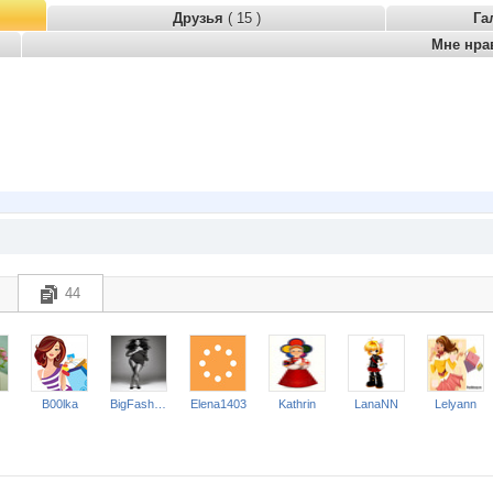
Друзья
( 15 )
Га
Мне нра
44
B00lka
BigFashion
Elena1403
Kathrin
LanaNN
Lelyann