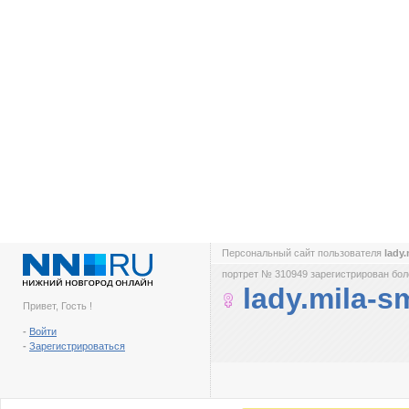
Персональный сайт пользователя
lady
портрет № 310949 зарегистрирован боле
lady.mila-s
Привет, Гость !
-
Войти
-
Зарегистрироваться