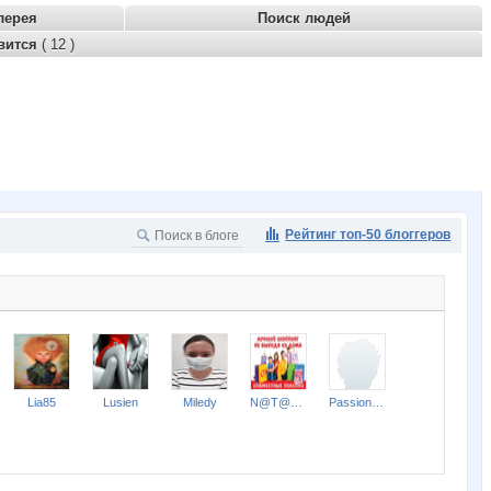
лерея
Поиск людей
вится
( 12 )
Рейтинг топ-50 блоггеров
Lia85
Lusien
Miledy
N@T@LK@
Passion1985