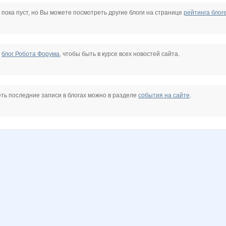
nLeTa
elena-1983
jdanovets
julia-dem
katyushenka1111
kys1977
lala7878
 пока пуст, но Вы можете посмотреть другие блоги на странице
рейтинга блог
vishenka77
бэста
крем
мариночка красотулечка
Анфиса2
Белль
е
блог Робота Форума
, чтобы быть в курсе всех новостей сайта.
ДЕНЬК@Я
Умка_
Весна29.04
Змеюша
ть последние записи в блогах можно в разделе
события на сайте
.