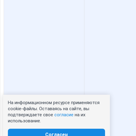
На информационном ресурсе применяются
Статистика портрета:
cookie-файлы. Оставаясь на сайте, вы
подтверждаете свое
согласие
на их
сейчас просматривают портрет - 0
использование.
зарегистрированные пользователи
посетившие портрет за 7 дней - 0
Согласен